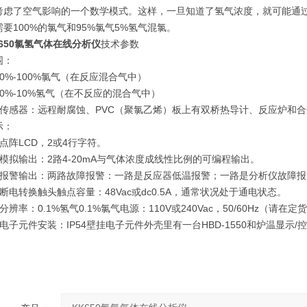
考虑了空气影响的一个数学模式。这样，一旦知道了氢气浓度，就可能通过
要100%的氯气和95%氯气5%氢气混氯。
K650氯氢气体在线分析仪
技术参数
：
%-100%氯气（在反应混合气中）
%-10%氢气（在不反应的混合气中）
感器：远程耐腐蚀、PVC（聚氯乙烯）板上有双桥热导计、反应炉和合
：
阵LCD，2或4行字符。
拟输出：2路4-20mA与气体浓度成线性比例的可编程输出。
警输出：两路故障报警：一路是反应器低温报警；一路是分析仪故障报
转换触头触点容量：48Vac或dc0.5A，通常状况处于通电状态。
率：0.1%氢气0.1%氯气电源：110V或240Vac，50/60Hz（请在定
元件安装：IP54壁挂电子元件外壳里有一台HBD-1550和炉温显示/