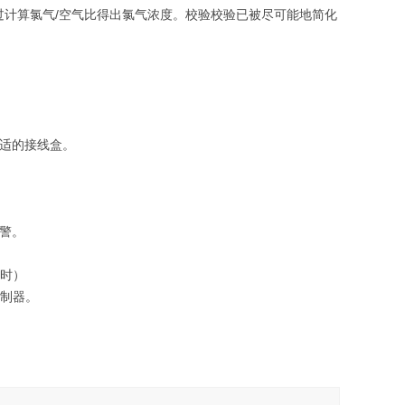
计算氯气/空气比得出氯气浓度。校验校验已被尽可能地简化
适的接线盒。
警。
货时）
控制器。