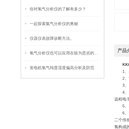
你对氢气分析仪的了解有多少？
一起探索氩气分析仪的奥秘
仪器仪表故障诊断方法。
产品
氢气分析仪也可以应用在较为恶劣的环境中使用
K
发电机氢气纯度湿度偏高分析及防范
1、处
2、它
3、由
4、第
远程电
5、整
6、测
二个传
氢构成