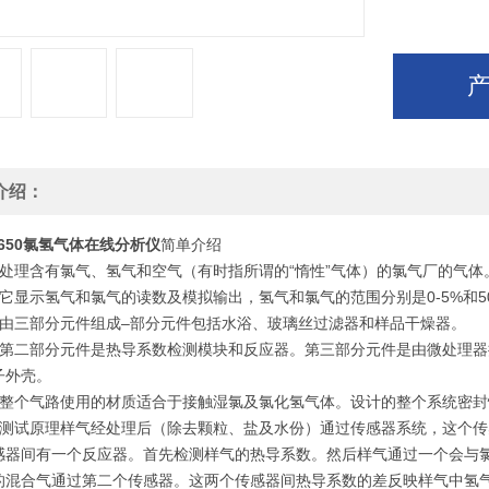
介绍：
K650氯氢气体在线分析仪
简单介绍
理含有氯气、氢气和空气（有时指所谓的“惰性”气体）的氯气厂的气体
显示氢气和氯气的读数及模拟输出，氢气和氯气的范围分别是0-5%和50
三部分元件组成–部分元件包括水浴、玻璃丝过滤器和样品干燥器。
二部分元件是热导系数检测模块和反应器。第三部分元件是由微处理器
子外壳。
个气路使用的材质适合于接触湿氯及氯化氢气体。设计的整个系统密封
试原理样气经处理后（除去颗粒、盐及水份）通过传感器系统，这个传
感器间有一个反应器。首先检测样气的热导系数。然后样气通过一个会与
的混合气通过第二个传感器。这两个传感器间热导系数的差反映样气中氢