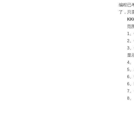
编程已
了，只需
K
范围
1、0
2、0
3、传
显示
4、点
5、模
6、报
6、断电
7、分辨
8、电子