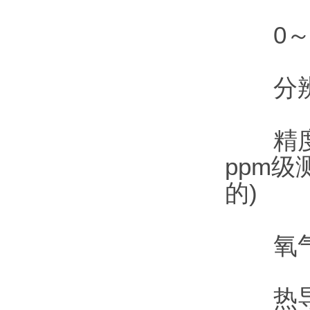
0～2
分辨率
精度：±
ppm
的)
氧气检测
热导检