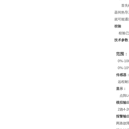
首先
器间热导
就可能通
校验
校验已
技术参数
范围：
0%-10
0%-10
传感器
远程耐
显示：
点阵
L
模拟输
2
路
4-
报警输
两路故