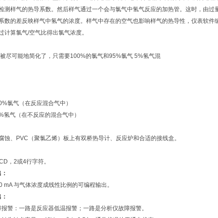
检测样气的热导系数。然后样气通过一个会与氯气中氢气反应的加热管。这时，由过
系数的差反映样气中氢气的浓度。样气中存在的空气也影响样气的热导性，仪表软件
过计算氯气
/
空气比得出氯气浓度。
被尽可能地简化了，只需要
100%
的氯气和
95%
氯气
5%
氢气混
0%
氯气（在反应混合气中）
%
氢气（在不反应的混合气中）
：
腐蚀、
PVC
（聚氯乙烯）板上有双桥热导计、反应炉和合适的接线盒。
CD
，
2
或
4
行字符。
出：
20 mA
与气体浓度成线性比例的可编程输出。
出：
障报警：一路是反应器低温报警；一路是分析仪故障报警。