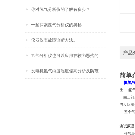
你对氢气分析仪的了解有多少？
一起探索氩气分析仪的奥秘
仪器仪表故障诊断方法。
产品
氢气分析仪也可以应用在较为恶劣的环境中使用
发电机氢气纯度湿度偏高分析及防范
简单
氯氢
出，氢
由三部
与反应器
整个气
测试原理
样气经处