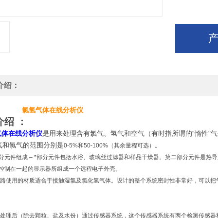
介绍：
氯氢气体在线分析仪
介绍 ：
气体在线分析仪
是用来处理含有氯气、氢气和空气（有时指所谓的“惰性"
气和氯气的范围分别是
0-5%
和
50-100%
（其余量程可选）。
分元件组成 –
*部分元件包括水浴、玻璃丝过滤器和样品干燥器。第二部分元件是热
控制在一起的显示器所组成一个远程电子外壳。
路使用的材质适合于接触湿氯及氯化氢气体。设计的整个系统密封性非常好，可以把气
理后（除去颗粒、盐及水份）通过传感器系统，这个传感器系统有两个检测传感器和