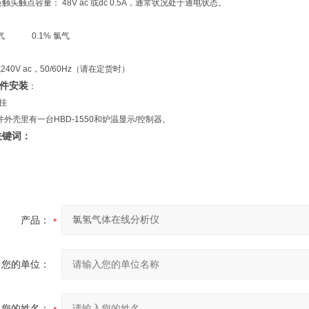
触头触点容量：
48V ac
或
dc 0.5A
，通常状况处于通电状态。
：
气
0.1%
氯气
或
240V ac
，
50/60Hz
（请在定货时）
件安装
：
挂
外壳里有一台HBD-
1550
和炉温显示
/
控制器。
键词：
产品：
您的单位：
您的姓名：