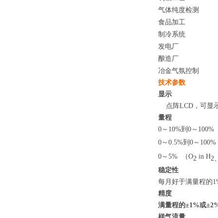
气体纯度检测
食品加工
制冷系统
发电厂
酿造厂
冶金气氛控制
技术参数
显示
点阵LCD，可显
量程
0～10%到0～100%
0～0.5%到0～100
0～5% （O
in
H
2
2
稳定性
每月好于满量程的1
精度
满量程的±1%或±
样气流量