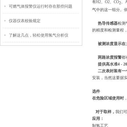
有H2、O2、CO
、
2
可燃气体报警仪运行时存在那些问题
气中的这一组分。
仪器仪表校验规定
热导传感器
检测
的精度和检测量程
了解这几点，轻松使用氢气分析仪
被测浓度显示在
两路浓度报警
都
提供高水准4 - 2
二次表封装有一
安装，当然这要据
选件
在危险区域使用时
对于取样，
我们
应用：
制氢工艺