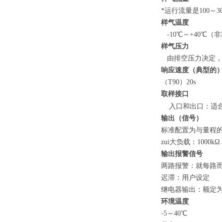
*运行流量是100～300
样气温度
-10℃～+40℃（
样气压力
由排空压力决定，
响应速度（典型的
（T90）20s
取样接口
入口和出口：适合
输出（信号）
标准配置为与量程的
zui大负载：1000kΩ
输出报警信号
两路报警：就每路而
迟滞：用户设定
继电器输出：额定为0
环境温度
-5～40℃