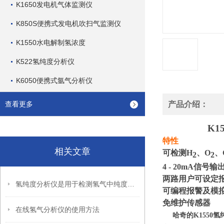
K1650发电机气体监测仪
K850S便携式发电机吹扫气监测仪
K1550水电解制氢浓度
K522氢纯度分析仪
K6050便携式氩气分析仪
查看更多
产品介绍：
K155
特性
相关文章
可检测H
、O
、
2
2
4 - 20mA信号输
两路用户可设定
氢纯度分析仪是用于检测氢气中纯度的仪器
可编程报警及模
免维护传感器
在线氢气分析仪的使用方法
氢
哈奇的K1550