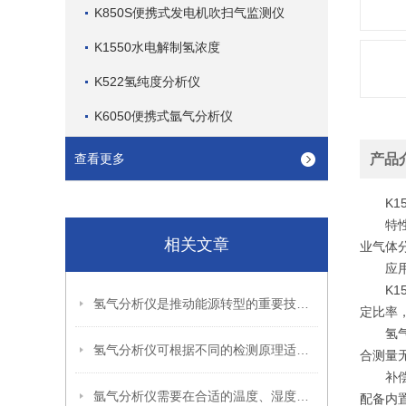
K850S便携式发电机吹扫气监测仪
K1550水电解制氢浓度
K522氢纯度分析仪
K6050便携式氩气分析仪
查看更多
产品
K15
特性：测
相关文章
业气体
应用：
K15
氢气分析仪是推动能源转型的重要技术支撑
定比率
氢气（
氢气分析仪可根据不同的检测原理适配不同的应用场景
合测量
补偿输
氩气分析仪需要在合适的温度、湿度和气体环境下使用
配备内