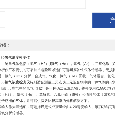
介绍：
50
氢气浓度检测仪
量气体包括：氢气（H2）,l氦气（He），氩气（Ar），二氧化碳（CO
分析仪厂家提供的可靠技术危险区域选件可选耐腐蚀性气体传感器，无损
氢气（H2）分析、合成气、气化、氦气（He）回收、气体混合、氮化
50
氢气浓度检测仪
特别适合测量二元或伪二元混合物中的一种气体的%
，因此，空气中的氢气（H2）是一种伪二元混合物，并可使用K1550进行
H2）、氦气（He）、离解氨、六氟化硫（SF6）和惰性气体（如氪气K
无传感器的气体，并可提供费效比很高率的分析解决方案。
入作为可选项，可选择设定式或变量经由4-20毫安输入。该项功能可增
置氧分析传感器。