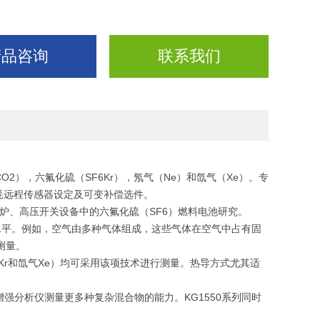
产品咨询
联系我们
2），六氟化硫（SF6Kr），氖气（Ne）和氙气（Xe）。专
耗远程传感器设定及可变补偿选件。
炉、高压开关设备中的六氟化硫（SF6）燃料电池研究。
水平。例如，空气由多种气体组成，这些气体在空气中占有固
测量。
r和氙气Xe）均可采用该项技术进行测量。热导方式尤其适
强分析仪测量更多种复杂混合物的能力。KG1550系列同时