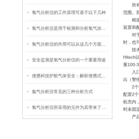
所有型号
氢气分析仪的工作原理可基于以下几种
范围。
根据工
装置和
氢气分析仪是用于检测和分析氢气浓度的仪器
对于危
时，也
氢气分析仪的作用可以从这几个方面来看！
技术规格
Hite
安全监测是氢气分析仪的一个重要用途
量100
入口和
便携科技护航气体安全：解析便携式氢气分析仪的核心优势与应用价值
出（警
2个报
氩气分析仪常见的三种分析方式
配置2个
机壳内
氢气分析仪所采用的元件为其带来了良好的灵敏度
时未固定
产品关