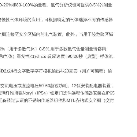
0%和80-100%的量程。氢气分析仪也可提供0-5%的测量
蚀性气体环境的应用，可根据特定的气体选择不同的传感器
栅连接至安全区域内的电气装置。此外，当用于较危险区域
00%（用于多数气体）0-5%,用于多数氢气含量测量请咨询
量距和气体）重复性<1%f.s.d.反应速度T90:20秒（典型）样体流
。
2或4行文字数字字符模拟输出4-20毫安（用户可编程）输
电压或直流电压50-60赫兹功耗。12伏安装配电器装置，
维增强Noryl（IP54）锁定门选件远程传感器安装在IP65
但配备经过认证的不锈钢传感器组件和MTL齐纳式安全栅（交付