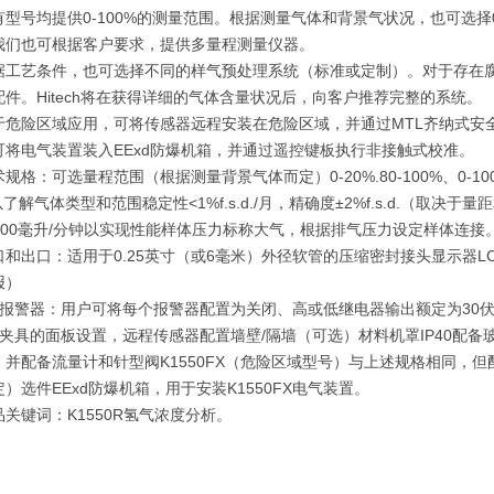
均提供0-100%的测量范围。根据测量气体和背景气状况，也可选择0-2
我们也可根据客户要求，提供多量程测量仪器。
艺条件，也可选择不同的样气预处理系统（标准或定制）。对于存在腐
配件。Hitech将在获得详细的气体含量状况后，向客户推荐完整的系统。
险区域应用，可将传感器远程安装在危险区域，并通过MTL齐纳式安全
可将电气装置装入EExd防爆机箱，并通过遥控键板执行非接触式校准。
：可选量程范围（根据测量背景气体而定）0-20%.80-100%、0-1
ch以了解气体类型和范围稳定性<1%f.s.d./月，精确度±2%f.s.d.（取决于
-300毫升/分钟以实现性能样体压力标称大气，根据排气压力设定样体连接
出口：适用于0.25英寸（或6毫米）外径软管的压缩密封接头显示器LCD
报）
警器：用户可将每个报警器配置为关闭、高或低继电器输出额定为30伏交流
夹具的面板设置，远程传感器配置墙壁/隔墙（可选）材料机罩IP40配备玻璃纤
，并配备流量计和针型阀K1550FX（危险区域型号）与上述规格相同，
）选件EExd防爆机箱，用于安装K1550FX电气装置。
键词：K1550R氢气浓度分析。