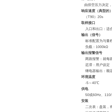
由排空压力决定，
响应速度（典型的
（T90）20s
取样接口
入口和出口：适合外
输出（信号）
标准配置为与量程的
负载：1000kΩ
输出报警信号
两路报警：就每路而
迟滞：用户设定
继电器输出：额定为0
环境温度
-5～40℃
供电
50或60Hz、110/1
安装
二次表：盘装，有