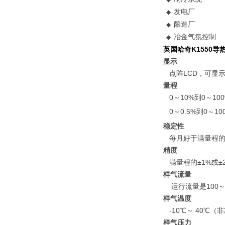
发电厂
◆
酿造厂
◆
冶金气氛控制
◆
英国哈奇K1550
显示
点阵LCD，可显
量程
0～10%到0～10
0～0.5%到0～10
稳定性
每月好于满量程的
精度
满量程的±1%或±
样气流量
运行流量是100～30
样气温度
-10℃～ 40℃（
样气压力