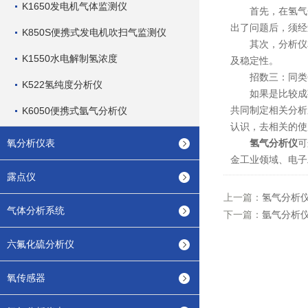
K1650发电机气体监测仪
首先，在氢气分
出了问题后，须经
K850S便携式发电机吹扫气监测仪
其次，分析仪本
K1550水电解制氢浓度
及稳定性。
招数三：同类分
K522氢纯度分析仪
如果是比较成熟
共同制定相关分析
K6050便携式氩气分析仪
认识，去相关的使
氧分析仪表
氢气分析仪
可
金工业领域、电子
露点仪
上一篇：
氢气分析
气体分析系统
下一篇：
氩气分析
六氟化硫分析仪
氧传感器