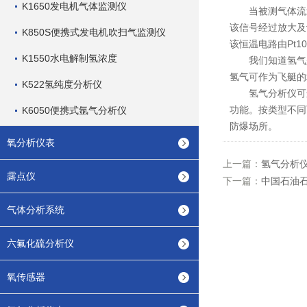
K1650发电机气体监测仪
当被测气体流过
该信号经过放大及
K850S便携式发电机吹扫气监测仪
该恒温电路由Pt
K1550水电解制氢浓度
我们知道氢气是世
氢气可作为飞艇的
K522氢纯度分析仪
氢气分析仪可连
功能。按类型不同
K6050便携式氩气分析仪
防爆场所。
氧分析仪表
上一篇：
氢气分析
露点仪
下一篇：
中国石油
气体分析系统
六氟化硫分析仪
氧传感器