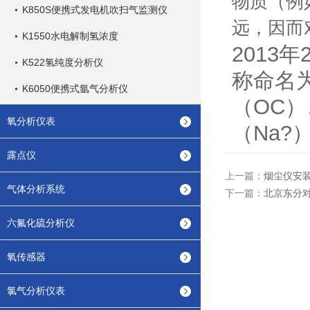
物质（例
K850S便携式发电机吹扫气监测仪
远，因而
K1550水电解制氢浓度
2013
K522氢纯度分析仪
称命名
K6050便携式氩气分析仪
（OC
氧分析仪表
（Na?
露点仪
上一篇：
烟尘仪安
气体分析系统
下一篇：
北京东分
六氟化硫分析仪
氧传感器
氯气分析仪表