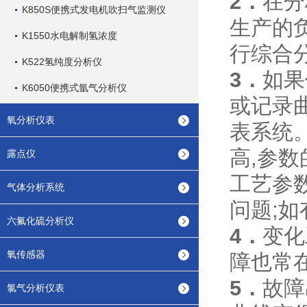
2．
在分
K850S便携式发电机吹扫气监测仪
生产的
K1550水电解制氢浓度
行综合
K522氢纯度分析仪
3．
如果
K6050便携式氩气分析仪
或记录
氧分析仪表
表系统
高,参
露点仪
工艺参
气体分析系统
问题;
六氟化硫分析仪
4．
变化
氧传感器
障也常
5．
故障
氯气分析仪表