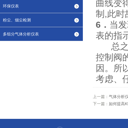
曲线变
环保仪表
制,此
粉尘、烟尘检测
6．
当发
表的指
多组分气体分析仪表
总之,
控制阀
因。所
考虑、
上一篇：
气体分析
下一篇：
如何提高K