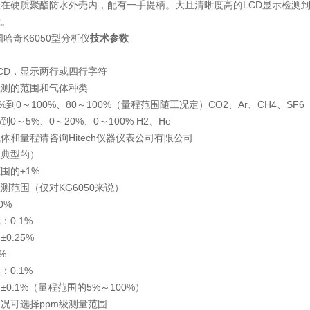
置在硬质聚酯防水外壳内，配有一手提柄。大且清晰度高的LCD显示检测
示。
国哈奇K6050型分析仪
技术参数
CD，显示两行或四行字符
检测的范围和气体种类
0%到0～100%、80～100%（量程范围随工况定）CO2、Ar、CH4、SF6
%到0～5%、0～20%、0～100% H2、He
体和量程请咨询Hitech仪器仪表公司有限公司
（典型的）
围的±1%
测范围（仅对KG6050来说）
0%
：0.1%
0.25%
%
：0.1%
±0.1%（量程范围的5%～100%）
况可选择ppm级测量范围