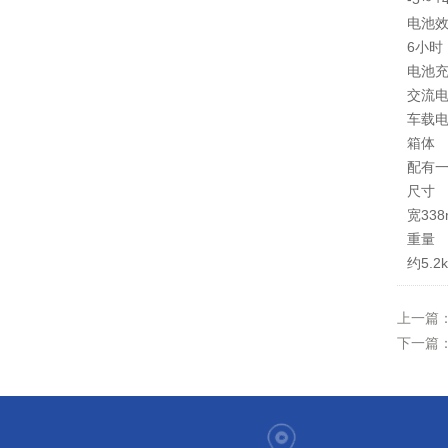
电池
6小时
电池
交流电
车载电
箱体
配有
尺寸
宽33
重量
约5.2k
上一篇
下一篇