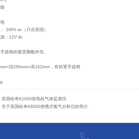
效能
充电
： 240V ac（只在英国）
源：12V dc
一手提柄的硬质聚酯外壳。
8mm×深295mm×高162mm，有前置手提柄
g
：
英国哈奇K1650发电机气体监测仪
：
关于英国哈奇K6050便携式氢气分析仪的简介