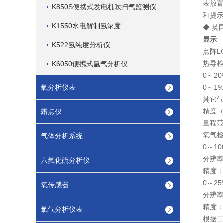
表放
K850S便携式发电机吹扫气监测仪
和提
K1550水电解制氢浓度
◆ 英
显示
K522氢纯度分析仪
点阵L
热导
K6050便携式氩气分析仪
0～2
氧分析仪表
0～1
其它气
精度
露点仪
量程范
氧气检
气体分析系统
0～10
分辨率
六氟化硫分析仪
精度：±
0～25
氧传感器
分辨率
精度：
氯气分析仪表
根据工