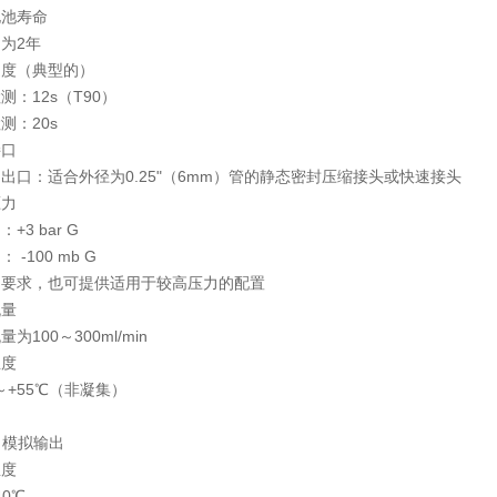
电池寿命
为2年
速度（典型的）
测：12s（T90）
测：20s
接口
出口：适合外径为0.25"（6mm）管的静态密封压缩接头或快速接头
压力
+3 bar G
 -100 mb G
户要求，也可提供适用于较高压力的配置
流量
为100～300ml/min
温度
℃～+55℃（非凝集）
V 模拟输出
温度
40℃