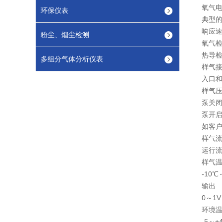
氧气
环保仪表
典型的
响应
粉尘、烟尘检测
氧气检
热导检
多组分气体分析仪表
样气
入口和
样气
泵关闭：
泵开启：
如客
样气
运行流量
样气
-10
输出
0～1
环境
-5～+