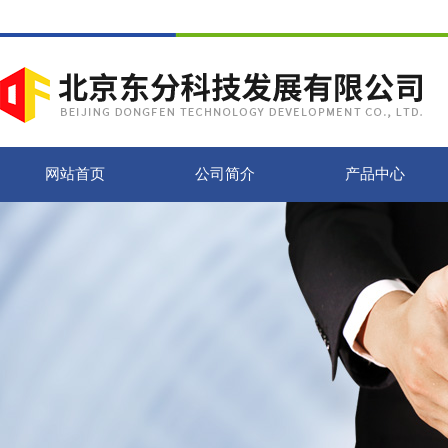
网站首页
公司简介
产品中心