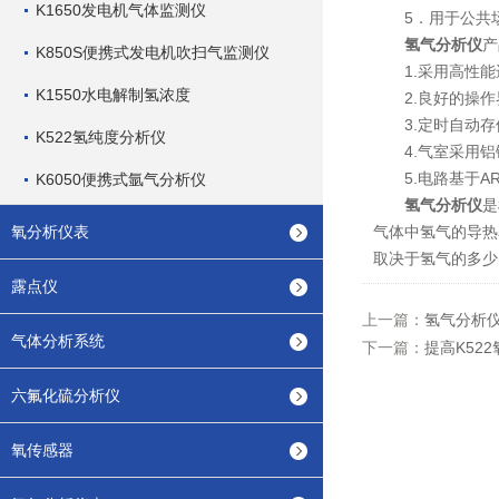
K1650发电机气体监测仪
5．用于公共场
氢气分析仪
产
K850S便携式发电机吹扫气监测仪
1.采用高性能进
K1550水电解制氢浓度
2.良好的操作界
3.定时自动存储
K522氢纯度分析仪
4.气室采用铝
5.电路基于AR
K6050便携式氩气分析仪
氢气分析仪
是
氧分析仪表
气体中氢气的导热
取决于氢气的多少
露点仪
上一篇：
氢气分析
气体分析系统
下一篇：
提高K52
六氟化硫分析仪
氧传感器