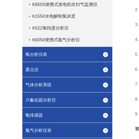
K850S便携式发电机吹扫气监测仪
2.
K1550水电解制氢浓度
3.
K522氢纯度分析仪
4.
K6050便携式氩气分析仪
氧分析仪表
5.
6.
露点仪
7.
气体分析系统
8.
六氟化硫分析仪
9.
氧传感器
氯气分析仪表