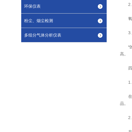
2.
环保仪表
氧气
粉尘、烟尘检测
3.
多组分气体分析仪表
*的
高。
四、
1.
在选
品。
2.
在购