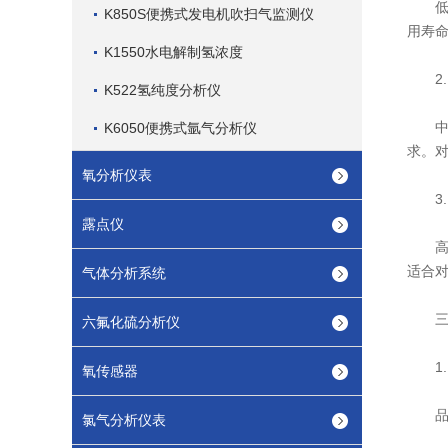
低端
K850S便携式发电机吹扫气监测仪
用寿
K1550水电解制氢浓度
2. 中
K522氢纯度分析仪
中端
K6050便携式氩气分析仪
求。
氧分析仪表
3.
露点仪
适合
气体分析系统
三、
六氟化硫分析仪
1.
氧传感器
品牌
氯气分析仪表