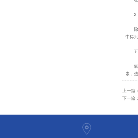
3.
除了
中得
五
氧气
素，
上一篇
下一篇