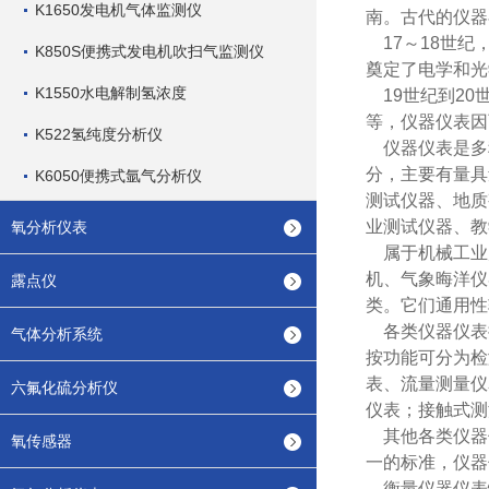
K1650发电机气体监测仪
南。古代的仪器
17～18世纪
K850S便携式发电机吹扫气监测仪
奠定了电学和
光
K1550水电解制氢浓度
19世纪到20
等，仪器仪表因
K522氢纯度分析仪
仪器仪表是多
分，主要有量具
K6050便携式氩气分析仪
测试仪器、地质
业测试仪器、教
氧分析仪表
属于机械工业
机、气象晦洋仪
露点仪
类。它们通用性
各类仪器仪表
气体分析系统
按功能可分为
检
表、流量测量仪
六氟化硫分析仪
仪表；接触式测
其他各类仪器
氧传感器
一的标准，仪器
衡量仪器仪表