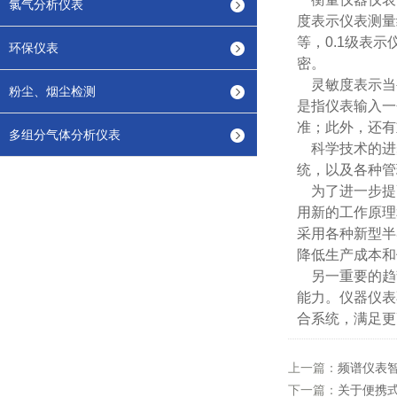
氯气分析仪表
度表示仪表测量结
等，0.1级表
环保仪表
密。
灵敏度表示当被
粉尘、烟尘检测
是指仪表输入一
准；此外，还有
多组分气体分析仪表
科学技术的进
统，以及各种管
为了进一步提
用新的工作原理
采用各种新型半
降低生产成本和
另一重要的趋
能力。仪器仪表
合系统，满足更
上一篇：
频谱仪表
下一篇：
关于便携