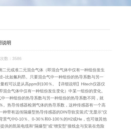
用说明
次数：3586
器检测二元或准二元混合气体（即混合气体中仅有一种组份发生
代烃–比如氟利昂。只要混合气中一种组份的热导系数与另一
以是从高ppm到100％。【详细说明】Hitech仪器仪
（即混合气体中仅有一种组份发生变化）中某一组份的变化。
合气中一种组份的热导系数与另一种组份的热导系数不同，就
0％。热导传感器检测气体的热导系数，这种传感器有一个高
带有远传隔爆型热导传感器的DIN导轨安装式“无显示"仪
气中0-10％、0-30％和0-100％的H2或He，也可做其他
的凯装电缆和“隔爆型"或“增安型"接线盒与安装在危险