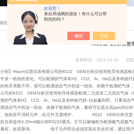
欢迎您！
来自局域网的朋友！有什么可以帮
助您的吗？
现在的位置：
首页
>
技术文章
> K522氢气分析仪使用说明
K522氢气分析仪使
更新时间：2014-03-18 浏览
介绍】Hitech仪器仪表有限公司的K522 OEM分析仪使用热导传感
中某一组份的变化。可以检测的气体有H2、CO2、Ar、He以及各种卤
的热导系数不同，就可以检测混合气中的这一组份。依赖于检测的气体，量程可
公司的K522 OEM分析仪使用热导传感器检测二元或准二元混合气体
测的气体有H2、CO2、Ar、He以及各种卤代烃–比如氟利昂。只要混
测混合气中的这一组份。依赖于检测的气体，量程可以是从高ppm到10
、低热容不消耗元件，此元件无需维护。 K522 OEM分析仪是一种
款仪表提供4-20mA输出和RS232通讯。它可以被编程为检测氮气或氩气背景
及量程，欢迎垂询。 电子元件部分必须安装在安全区域，通过用户提供