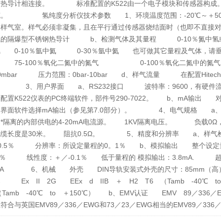
的热导计相连接。 标准配置的K522由一个电子模块和传感器构成。
缆。 氢纯度分析仪技术参数 1、环境温度范围：-20℃～＋5
及样气室。样气必须非凝集，且在平行通过传感器烧结面时（也即不直接
气的隔爆型不锈钢热导计 b、检测气体及其量程 0-10％氮中氢或氩
 0-10％氩中氦 0-30％氩中氦 也可做其它量程及气体，请垂询H
75-100％氧化二氮中的氮气 0-100％氧化二氮中的氮气
00mbar 压力范围：0bar-10bar d、样气流量 在配置Hitech
。 3、用户界面 a、RS232接口 波特率：9600，有硬件流量
配置K522仪表的PC终端软件，部件号290-7022。 b、mA输出 对
界面软件选择mA输出（参见第7.0部分）。 4、电气规格 a、供电
*隔离的内部供电的4-20mA电流源。 1KV隔离电压。 负载0Ω
电缆长度是30米。 阻抗0.5Ω。 5、精度和分辨率 a、样
±0.5％ 分辨率：所设定量程的0。1％ b、模拟输出 整个设定量
.1％ 线性度：＋／-0.1％ 低于量程的 模拟输出：3.8mA. 超出
.0mA 6、机械 外壳 DIN导轨安装式外壳的尺寸：85mm（高
 Ex II 2G EEx d IIB ＋ H2 T6 （Tamb -40℃ t
（Tamb -40℃ to ＋150℃） b、EMV认证 EMV 89／33
符合与英国EMV89／336／EWG和73／23／EWG相当的EMV89／336／