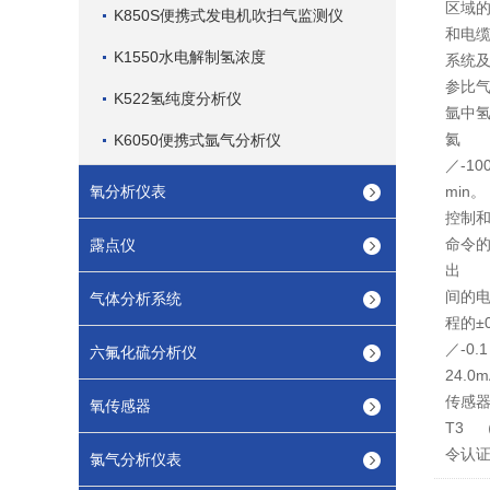
区域
K850S便携式发电机吹扫气监测仪
和电
K1550水电解制氢浓度
系统
参比
K522氢纯度分析仪
氩中氢
氦 
K6050便携式氩气分析仪
／-1
氧分析仪表
min
控制和
命令的
露点仪
出 
间的
气体分析系统
程的
／-0
六氟化硫分析仪
24
传感器
氧传感器
T3 
令认证
氯气分析仪表