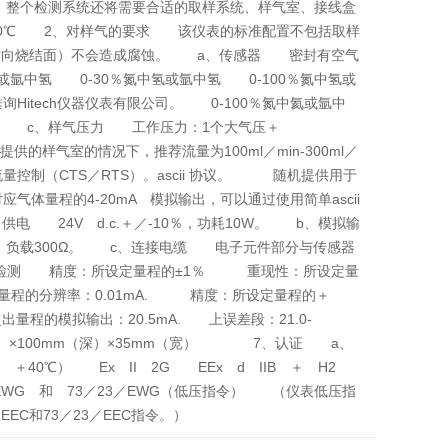
整个检测系统还将需要合适的取样系统、样气室、接线盒
0℃ 2、对样气的要求 该仪表的标准配置不包括取样
对向烧结面）不会造成腐蚀。 a、传感器 密封有空气
中氢 0-30％氮中氢或氩中氢 0-100％氮中氢或
itech仪器仪表有限公司。 0-100％氮中氦或氩中
 c、样气压力 工作压力：1个大气压＋
提供的样气室的情况下，推荐流量为100ml／min-300ml／
控制（CTS／RTS）。ascii 协议。 随机提供用于
应气体量程的4-20mA 模拟输出，可以通过使用简单ascii
 24V d.c.＋／-10％，功耗10W。 b、模拟输
，负载300Ω。 c、连接电缆 电子元件部分与传感器
气检测 精度：所设定量程的±1％ 重现性：所设定量
程的分辨率：0.01mA. 精度：所设定量程的＋
量程的模拟输出：20.5mA. 上误差段：21.0-
）×100mm（深）×35mm（宽） 7、认证 a、
o ＋40℃） Ex II 2G EEx d IIB ＋ H2
6／EWG 和 73／23／EWG（低压指令） （仪表低压指
EEC和73／23／EEC指令。）