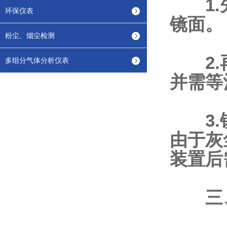
1.先
环保仪表
镜面。
粉尘、烟尘检测
2.再
多组分气体分析仪表
并需等
3.镜
由于灰
装置后
三、