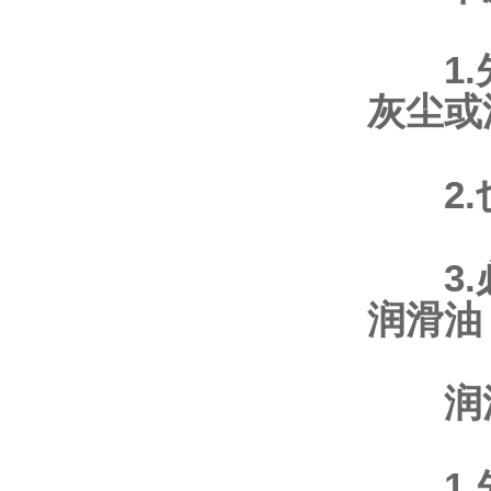
1.先
灰尘或
2.也
3.必
润滑油
润滑
1.先