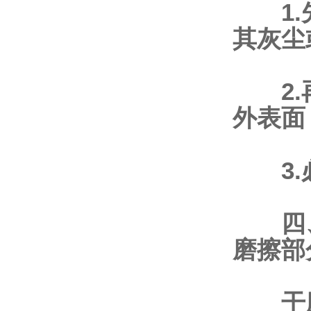
1.先
其灰尘
2.再
外表面
3.必
四、
磨擦部
干磨