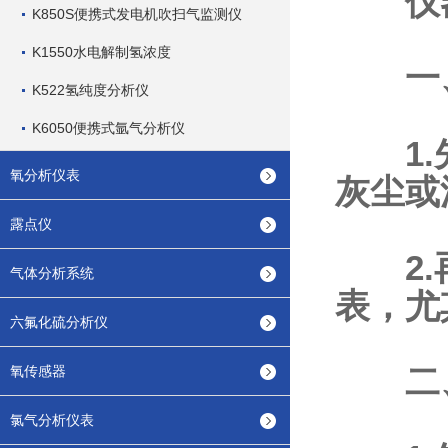
仪器
K850S便携式发电机吹扫气监测仪
K1550水电解制氢浓度
一、
K522氢纯度分析仪
K6050便携式氩气分析仪
1.先
氧分析仪表
灰尘或
露点仪
2.再
气体分析系统
表，尤
六氟化硫分析仪
二、
氧传感器
氯气分析仪表