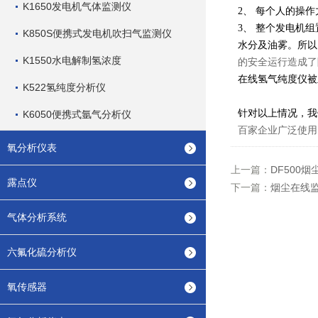
K1650发电机气体监测仪
2
、 每个人的操
3
、 整个发电机
K850S便携式发电机吹扫气监测仪
水分及油雾。所以
K1550水电解制氢浓度
的安全运行造成了
在线氢气纯度仪被
K522氢纯度分析仪
针对以上情况，我
K6050便携式氩气分析仪
百家企业广泛使用
氧分析仪表
上一篇：
DF500烟
露点仪
下一篇：
烟尘在线
气体分析系统
六氟化硫分析仪
氧传感器