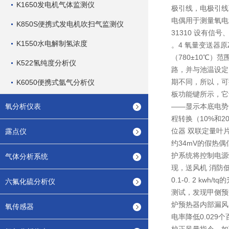
K1650发电机气体监测仪
极引线，电极引线
电偶用于测量氧电池中
K850S便携式发电机吹扫气监测仪
31310 设有信号
K1550水电解制氢浓度
。4 氧量变送器
（780±10℃
K522氢纯度分析仪
路，并与池温设定
期不同，所以，可
K6050便携式氩气分析仪
板功能键所示，它
氧分析仪表
——显示本底电势
程转换（10%和
位器 双联定量叶
露点仪
约34mV的假热
护系统将控制电源
气体分析系统
现，送风机 消防低
0.1-0. 2 
六氟化硫分析仪
测试，发现甲侧预
炉预热器内部漏风
氧传感器
电率降低0.029