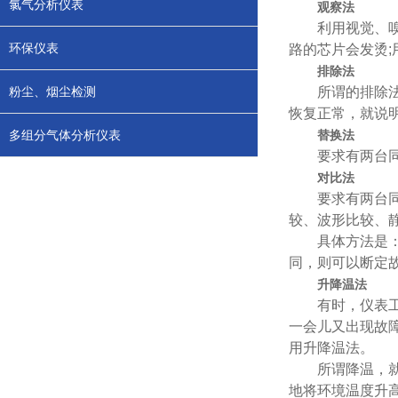
氯气分析仪表
观察法
利用视觉、嗅觉
环保仪表
路的芯片会发烫
排除法
粉尘、烟尘检测
所谓的排除法是
恢复正常，就说
多组分气体分析仪表
替换法
要求有两台同型
对比法
要求有两台同型
较、波形比较、
具体方法是：让
同，则可以断定
升降温法
有时，仪表工作
一会儿又出现故
用升降温法。
所谓降温，就是
地将环境温度升