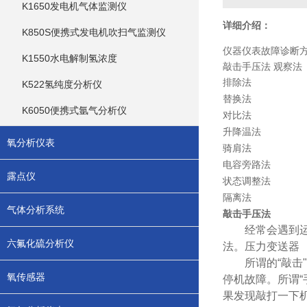
K1650发电机气体监测仪
详细介绍：
K850S便携式发电机吹扫气监测仪
仪器仪表故障诊断
K1550水电解制氢浓度
敲击手压法 观察法
排除法
K522氢纯度分析仪
替换法
K6050便携式氩气分析仪
对比法
升降温法
氧分析仪表
骑肩法
电容旁路法
露点仪
状态调整法
隔离法
气体分析系统
敲击手压法
经常会遇到运行
六氟化硫分析仪
法。压力变送器
所谓的“敲击"
氧传感器
停机故障。所谓
果发现敲打一下