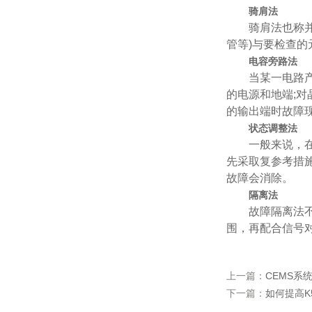
骑肩法
骑肩法也称并联
管等)与要检查
电容旁路法
当某一电路产生
的电源和地端;
的输出端时故障
状态调整法
一般来说，在故
先采取复参考措
故障会消除。
隔离法
故障隔离法不需
围，再配合信号
上一篇：
CEMS系
下一篇：
如何提高K