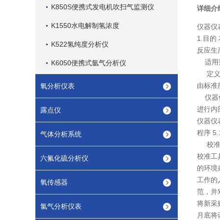
K850S便携式发电机吹扫气监测仪
详细介
K1550水电解制氢浓度
仪器仪
1.目
K522氢纯度分析仪
反应生
适用范
K6050便携式氩气分析仪
定义：
由标准
氧分析仪表
仪器仪
进行内
露点仪
仪器仪
程序 5
气体分析系统
校准工
校准工
六氟化硫分析仪
的环境
工作的
氧传感器
范，并
将新采
氯气分析仪表
月底将