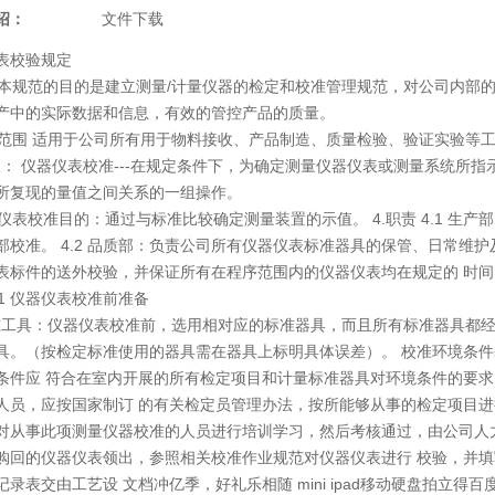
绍：
文件下载
表校验规定
的 本规范的目的是建立测量/计量仪器的检定和校准管理规范，对公司内部
产中的实际数据和信息，有效的管控产品的质量。
围 适用于公司所有用于物料接收、产品制造、质量检验、验证实验等工
 仪器仪表校准---在规定条件下，为确定测量仪器仪表或测量系统所指
所复现的量值之间关系的一组操作。
表校准目的：通过与标准比较确定测量装置的示值。 4.职责 4.1 生
部校准。 4.2 品质部：负责公司所有仪器仪表标准器具的保管、日常维护
表标件的送外校验，并保证所有在程序范围内的仪器仪表均在规定的 时间
.1 仪器仪表校准前准备
具：仪器仪表校准前，选用相对应的标准器具，而且所有标准器具都经
具。（按检定标准使用的器具需在器具上标明具体误差）。 校准环境条
条件应 符合在室内开展的所有检定项目和计量标准器具对环境条件的要求
人员，应按国家制订 的有关检定员管理办法，按所能够从事的检定项目进
对从事此项测量仪器校准的人员进行培训学习，然后考核通过，由公司人力
购回的仪器仪表领出，参照相关校准作业规范对仪器仪表进行 校验，并
记录表交由工艺设 文档冲亿季，好礼乐相随 mini ipad移动硬盘拍立