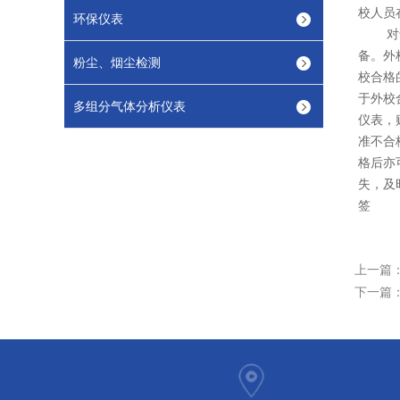
校人员
环保仪表
对于需
备。外
粉尘、烟尘检测
校合格
于外校
多组分气体分析仪表
仪表，
准不合
格后亦
失，及
签
上一篇
下一篇