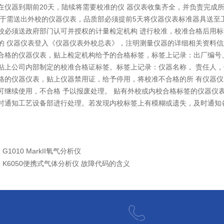
在仪器到期前20天，陆续将需要校准的仪 器仪表收集齐全，并负责完成
送出外校的仪器仪表，品质部必须提前5天将仪器仪表标准器具送至工
校必须送政府部门认可并授权的计量检定机构 进行校准，校准合格后用
的 仪器仪表登入《仪器仪表外校总表》，注明测量仪器的详细相关资料信息
合格的仪器仪表，贴上检定机构给予的合格标签，标签上记录：出厂编号、
贴上公司内部制定的校准合格证标签。标签上记录：仪器名称， 责任人
格的仪器仪表，贴上仪器禁用证，给予停用，将校准不合格的所 有仪器
可继续使用，不合格 予以报废处理。 贴有外校或内校合格标签的仪器仪
时通知工艺设备部进行处理。若发现内校标签上有模糊或遗失，及时通知
：
G1010 MarkII氧气分析仪
：
K6050便携式气体分析仪 故障代码的含义