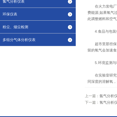
氯气分析仪表
在火力发电厂、
费能源;如果氧气
环保仪表
此调整燃料和空气
粉尘、烟尘检测
4.食品与包装
多组分气体分析仪表
超市里那些保质
留的氧气会加速食
5.环境监测与
在实验室研究植
同深度的溶解氧，
上一篇：
氩气分析
下一篇：
氢气分析