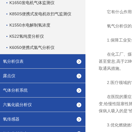
K1650发电机气体监测仪
它有什么作用
K850S便携式发电机吹扫气监测仪
K1550水电解制氢浓度
氧气分析仪的应
K522氢纯度分析仪
1.保障工业安
K6050便携式氩气分析仪
在化工厂、煤矿、
氧分析仪表
甚至窒息;高于2
取通风措施。
露点仪
2.医疗领域的“
气体分析系统
在医院的重症监
变;给慢性阻塞性
六氟化硫分析仪
保病人吸入的是“
氧传感器
3.优化燃烧效