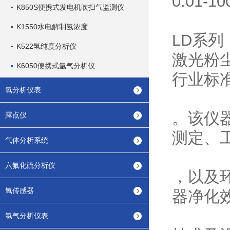
0.01-1
K850S便携式发电机吹扫气监测仪
K1550水电解制氢浓度
LD系列
K522氢纯度分析仪
激光粉
K6050便携式氩气分析仪
行业标
氧分析仪表
。该仪
露点仪
测定、
气体分析系统
六氟化硫分析仪
，以及
氧传感器
器净化
氯气分析仪表