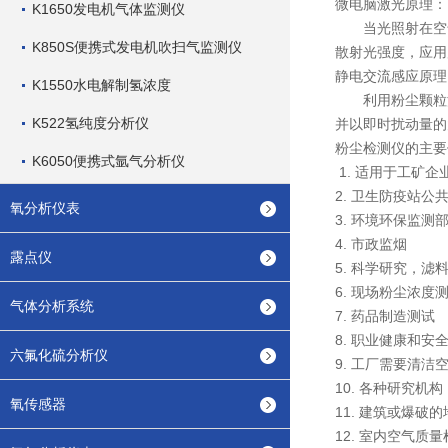
微电脑激光原理：
K1650发电机气体监测仪
当光照射在空气
K850S便携式发电机吹扫气监测仪
散射光强度，应用
静电交流感应原理
K1550水电解制氢浓度
利用粉尘颗粒流
K522氢纯度分析仪
并以即时扰动量的
粉尘检测仪的主要
K6050便携式氩气分析仪
1. 适用于工
2. 卫生防疫
氧分析仪表
3. 环境环保
4. 市政监烟
露点仪
5. 科学研究
6. 现场粉尘
气体分析系统
7. 药品制造
8. 职业健康
六氟化硫分析仪
9. 工厂需要
10. 各种研究
氧传感器
11. 建筑或爆
12. 室内空气质