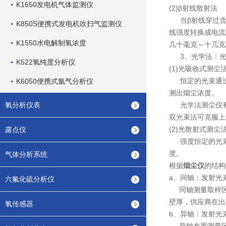
K1650发电机气体监测仪
(2)β射线散射法
当β射线穿过含尘
K850S便携式发电机吹扫气监测仪
线强度转换成电流
K1550水电解制氢浓度
几十毫克～十几克/
3、光学法：光
K522氢纯度分析仪
(1)光吸收式测尘
恒定的光束通过
K6050便携式氩气分析仪
测出烟尘浓度。
氧分析仪表
光学法测尘仪有
双光束法可克服上
(2)光散射式测尘
露点仪
强度恒定的光束
度。
气体分析系统
根据
烟尘仪
的结构
a、同轴：发射光
六氟化硫分析仪
同轴测量取样区
壁厚，供应商在出
氧传感器
b、异轴：发射光