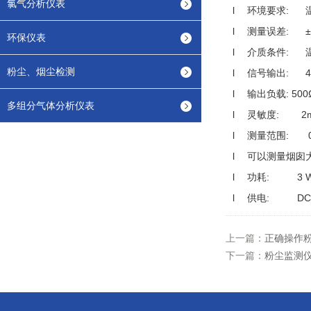
氯气分析仪表
l
环境要求: 温度：
l
测量误差: ±
环保仪表
l
介质条件: 温
粉尘、烟尘检测
l
信号输出: 4-
l
输出负载: 500
多组分气体分析仪表
l
灵敏度: 2m
l
测量范围: 0-2
l
可以测量烟囱大小
l
功耗: 3 
l
供电: DC 1
上一篇：
正确操作
下一篇：
粉尘监测