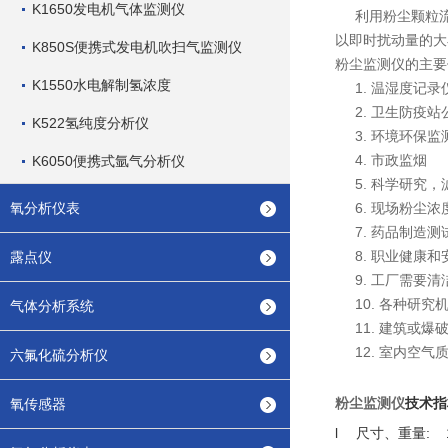
K1650发电机气体监测仪
利用粉尘颗粒流
以即时扰动量的大
K850S便携式发电机吹扫气监测仪
粉尘监测仪的主要
K1550水电解制氢浓度
1. 温湿度记录
2. 卫生防疫站
K522氢纯度分析仪
3. 环境环保监
4. 市政监烟
K6050便携式氩气分析仪
5. 科学研究，
氧分析仪表
6. 现场粉尘浓
7. 药品制造测
8. 职业健康和
露点仪
9. 工厂需要清
10. 各种研究
气体分析系统
11. 建筑或爆
12. 室内空气
六氟化硫分析仪
粉尘监测仪
技术指
氧传感器
l
尺寸、重量: 16