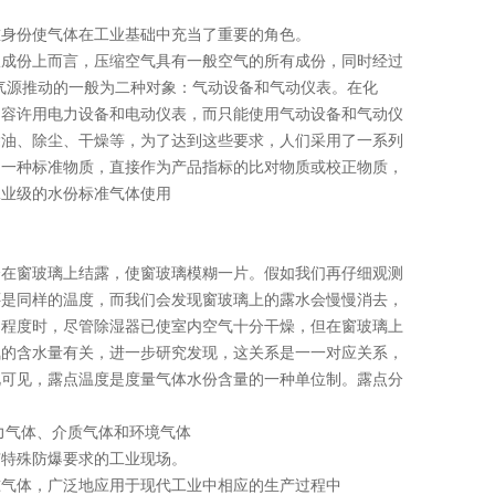
重身份使气体在工业基础中充当了重要的角色。
从成份上而言，压缩空气具有一般空气的所有成份，同时经过
气源推动的一般为二种对象：气动设备和气动仪表。在化
不容许用电力设备和电动仪表，而只能使用气动设备和气动仪
除油、除尘、干燥等，为了达到这些要求，人们采用了一系列
为一种标准物质，直接作为产品指标的比对物质或校正物质，
工业级的水份标准气体使用
会在窗玻璃上结露，使窗玻璃模糊一片。假如我们再仔细观测
还是同样的温度，而我们会发现窗玻璃上的露水会慢慢消去，
定程度时，尽管除湿器已使室内空气十分干燥，但在窗玻璃上
氛的含水量有关，进一步研究发现，这关系是一一对应关系，
此可见，露点温度是度量气体水份含量的一种单位制。露点分
力气体、介质气体和环境气体
有特殊防爆要求的工业现场。
准气体，广泛地应用于现代工业中相应的生产过程中