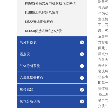
测量
K850S便携式发电机吹扫气监测仪
气源
K1550水电解制氢浓度
作为
空压
K522氢纯度分析仪
工、
表。
K6050便携式氩气分析仪
后处
氧分析仪表
对标
因此
露点
露点仪
在冬
并研
气体分析系统
窗玻
仍会
六氟化硫分析仪
即每
析仪
氧传感器
综上
动力
氯气分析仪表
介质