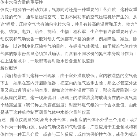
气体中水份含量的重要性
是仅次于电源的一种动力源，气源同时还是一种重要的工艺介质，这种双
动力源的气体，通常是压缩空气，它由不同功率的空气压缩机所产生的。
机这*程后，压缩空气含有油份尘粒水份，并具有较高的温度和压力。动力
石化、纺织、电力、冶金、制药、生物工程和军工生产中有许多重要环节
气动仪表和气动设备一般对动力气源都有严格的要求，例如降温、减压、
理设备，以达到净化压缩空气的目的。在标准气体领域，由于标准气体作
准气体的微水份含量必须加以确认。而含有不同水份的氮气本身就可作为
，在上述领域中，一般都需要对微水份含量加以监测
分析仪概述
天，我们都会看到这样一种现象，由于室外温度较低，室内较湿热的空气
究下去，如果在室内开启除湿器，把室内的湿气逐步去除，那么尽管室外
璃重又露出透明光洁的本质。假如这时室外温度下降了，那么温度降到一
出现模糊的露层。这一现象说明，玻璃上的结露温度与玻璃所在的环境气
一个结露温度（我们称之为露点温度）对应环境气氛的一个含水量值。由
就是基于这种单位制而测量气体中水份含量的仪器
所述，露点仪测量的对象离不开气体，而相应的气体不外乎三个用途：动
气体作为一种动力源，供给气动仪表和气动设备，广泛应用于工业领域和
气体作为一种工艺介质，或参与工艺反应，或作为保护性气体，或作为标