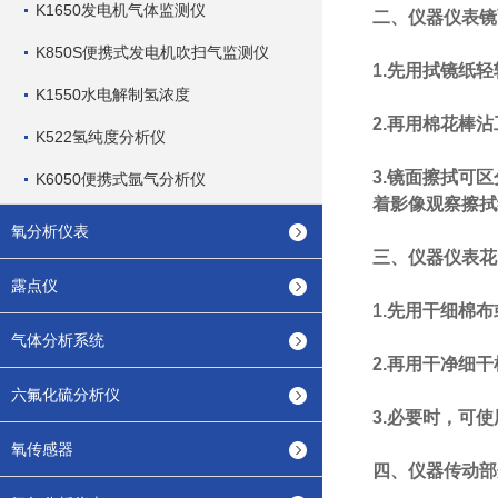
K1650发电机气体监测仪
二、仪器仪表镜
K850S便携式发电机吹扫气监测仪
1.先用拭镜纸
K1550水电解制氢浓度
2.再用棉花棒
K522氢纯度分析仪
3.镜面擦拭可
K6050便携式氩气分析仪
着影像观察擦拭
氧分析仪表
三、仪器仪表花
露点仪
1.先用干细棉
气体分析系统
2.再用干净细
六氟化硫分析仪
3.必要时，可
氧传感器
四、仪器传动部