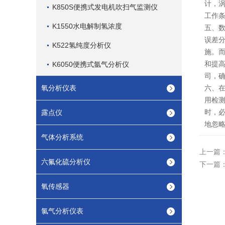
计，
K850S便携式发电机吹扫气监测仪
工作
K1550水电解制氢浓度
五、
误差
K522氢纯度分析仪
施。
和提
K6050便携式氩气分析仪
司，
氧分析仪表
六、
用检
时，
露点仪
地忽
气体分析系统
上一篇
六氟化硫分析仪
下一篇
氧传感器
氯气分析仪表