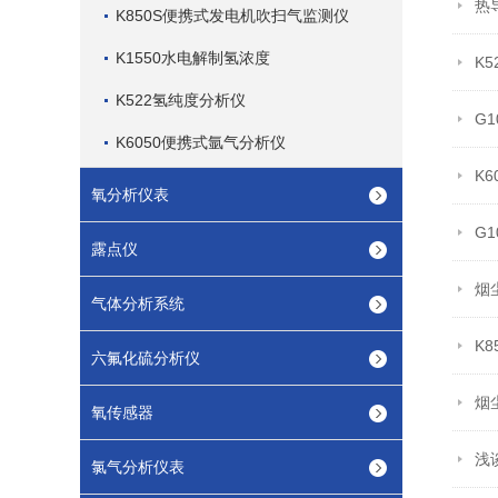
热
K850S便携式发电机吹扫气监测仪
K1550水电解制氢浓度
K
K522氢纯度分析仪
G
K6050便携式氩气分析仪
K
氧分析仪表
G
露点仪
烟
气体分析系统
K
六氟化硫分析仪
烟
氧传感器
浅
氯气分析仪表