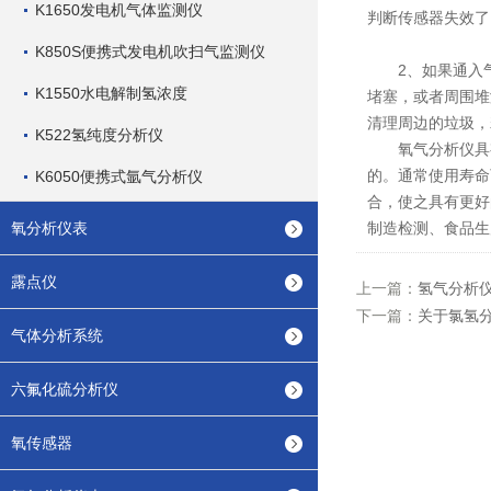
K1650发电机气体监测仪
判断传感器失效了
K850S便携式发电机吹扫气监测仪
2、如果通入气
K1550水电解制氢浓度
堵塞，或者周围堆
清理周边的垃圾，
K522氢纯度分析仪
氧气分析仪具有
的。通常使用寿命
K6050便携式氩气分析仪
合，使之具有更好
氧分析仪表
制造检测、食品生
露点仪
上一篇：
氢气分析
下一篇：
关于氯氢
气体分析系统
六氟化硫分析仪
氧传感器